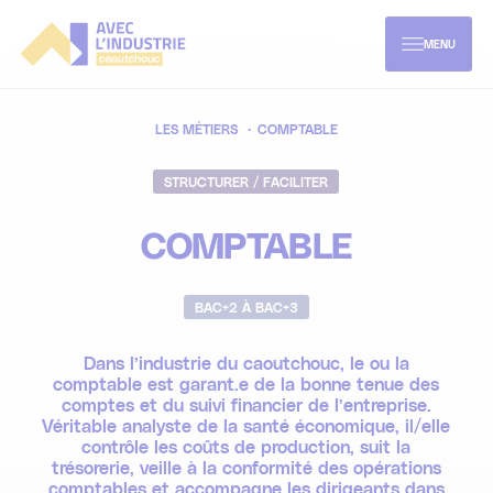
Aller
directement
au
MENU
contenu
L'industrie caoutchouc
LES MÉTIERS
COMPTABLE
STRUCTURER / FACILITER
Les métiers du caoutchouc
À propos
COMPTABLE
Les secteurs d'activités
Mon parcours formation
BAC+2 À BAC+3
Enjeux & innovations de demain
Offres d'emploi
Parcours enseignement supérieur
Dans l’industrie du caoutchouc, le ou la
comptable est garant.e de la bonne tenue des
Parcours formations continues et VAE
comptes et du suivi financier de l’entreprise.
Véritable analyste de la santé économique, il/elle
contrôle les coûts de production, suit la
trésorerie, veille à la conformité des opérations
comptables et accompagne les dirigeants dans