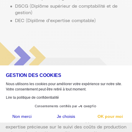
DSCG (Diplôme supérieur de comptabilité et de
gestion)
DEC (Diplôme d’expertise comptable)
GESTION DES COOKIES
INSERTION
Nous utilisons les cookies pour améliorer votre expérience sur notre site.
PROFESSIONNELLE
Votre consentement peut être retiré à tout moment.
Lire la politique de confidentialité
Le comptable peut travailler dans tous types de
Consentements certifiés par
structures : TPE, PME, groupes industriels. Dans
Non merci
Je choisis
OK pour moi
l’industrie du caoutchouc, il ou elle apporte une
Plateforme de Gestion du Consentement : Personnalisez vos Options
expertise précieuse sur le suivi des coûts de production
Axeptio consent
Notre plateforme vous permet d'adapter et de gérer vos paramètres de confidentialité, en garant