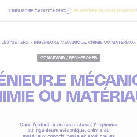
L'INDUSTRIE CAOUTCHOUC
LES MÉTIERS DU CAOUTCHOUC
À PROPOS
LES MÉTIERS
INGÉNIEUR.E MÉCANIQUE, CHIMIE OU MATÉRIAUX
LES SECTEURS D'ACTIVITÉS
CONCEVOIR / RECHERCHER
ENJEUX & INNOVATIONS DE DEMAIN
ÉNIEUR.E MÉCANI
IMIE OU MATÉRI
Dans l’industrie du caoutchouc, l’ingénieur
ou ingénieure mécanique, chimie ou
matériaux conçoit, teste et améliore les