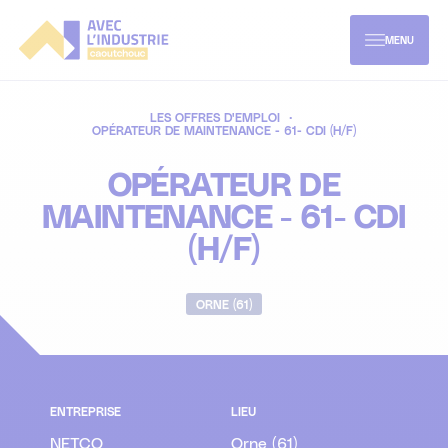
Aller
directement
au
MENU
contenu
L'industrie caoutchouc
LES OFFRES D'EMPLOI
OPÉRATEUR DE MAINTENANCE - 61- CDI (H/F)
Les métiers du caoutchouc
À propos
OPÉRATEUR DE
MAINTENANCE - 61- CDI
Les secteurs d'activités
Mon parcours formation
(H/F)
Enjeux & innovations de demain
Offres d'emploi
Parcours enseignement supérieur
ORNE (61)
Parcours formations continues et VAE
ENTREPRISE
LIEU
NETCO
Orne (61)