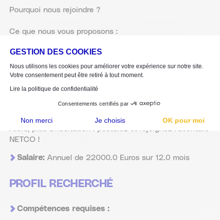
Pourquoi nous rejoindre ?
Ce que nous vous proposons :
Un accompagnement sur le terrain pour monter en
compétences rapidement
GESTION DES COOKIES
Des missions diversifiées et stimulantes
Nous utilisons les cookies pour améliorer votre expérience sur notre site.
Votre consentement peut être retiré à tout moment.
Parce que chez NETCO, on aime les profils qui aiment
Lire la politique de confidentialité
agir, organiser et faire avancer les choses. Ici, on
Consentements certifiés par
apprend par la pratique, avec des pros passionnés.
Non merci
Je choisis
OK pour moi
Alors, plus d'hésitation : postulez et rejoignez l'aventure
Plateforme de Gestion du Consentement : Personnalisez vos Options
Axeptio consent
NETCO !
Notre plateforme vous permet d'adapter et de gérer vos paramètres de confidentialité, en garant
Salaire:
Annuel de 22000.0 Euros sur 12.0 mois
PROFIL RECHERCHÉ
Compétences requises :