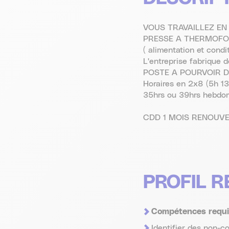
VOUS TRAVAILLEZ E
PRESSE A THERMOF
( alimentation et cond
L'entreprise fabrique 
POSTE A POURVOIR D
Horaires en 2x8 (5h 13
35hrs ou 39hrs hebdom
CDD 1 MOIS RENOUV
PROFIL 
Compétences requi
Identifier des non-c