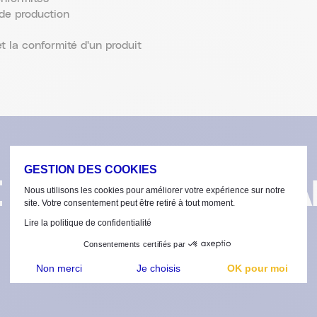
de production
et la conformité d'un produit
GESTION DES COOKIES
 D’EMPLOI EST FA
Nous utilisons les cookies pour améliorer votre expérience sur notre
site. Votre consentement peut être retiré à tout moment.
Lire la politique de confidentialité
Consentements certifiés par
Non merci
Je choisis
OK pour moi
Plateforme de Gestion du Consentement : Personnalisez vos Options
Axeptio consent
Notre plateforme vous permet d'adapter et de gérer vos paramètres de confidentialité, en gar