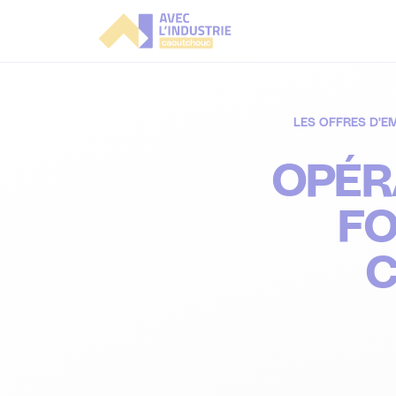
Aller
directement
au
contenu
LES OFFRES D'E
OPÉR
FO
C