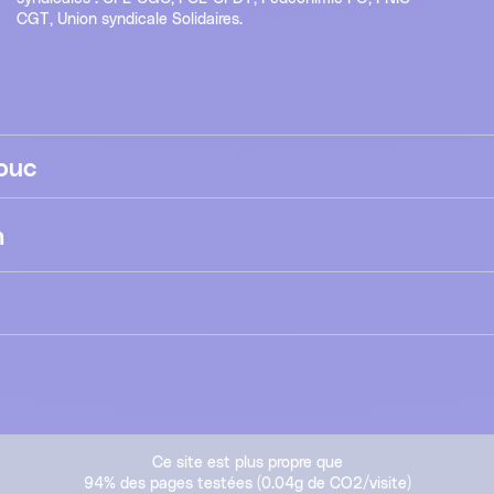
CGT, Union syndicale Solidaires.
ouc
n
Ce site est plus propre que
94% des pages testées (0.04g de CO2/visite)