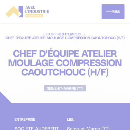
Aller
directement
au
MENU
contenu
L'industrie caoutchouc
LES OFFRES D'EMPLOI
CHEF D'ÉQUIPE ATELIER MOULAGE COMPRESSION CAOUTCHOUC (H/F)
Les métiers du caoutchouc
À propos
CHEF D'ÉQUIPE ATELIER
MOULAGE COMPRESSION
Les secteurs d'activités
Mon parcours formation
CAOUTCHOUC (H/F)
Enjeux & innovations de demain
Offres d'emploi
Parcours enseignement supérieur
SEINE-ET-MARNE (77)
Parcours formations continues et VAE
ENTREPRISE
LIEU
SOCIETE AUDEBERT
Seine-et-Marne (77)