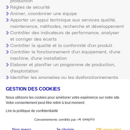
production
Règles de sécurité
Animer, coordonner une équipe
Apporter un appui technique aux services qualité,
maintenance, méthodes, recherche et développement
Contrôler des indicateurs de performance, analyser
et corriger des écarts
Contrôler la qualité et la conformité d'un produit
Contrôler le fonctionnement d'un équipement, d'une
machine, d'une installation
Elaborer et planifier un programme de production,
d'exploitation
Identifier les anomalies ou les dysfonctionnements
d'une production
GESTION DES COOKIES
Organiser et contrôler un approvisionnement
Organiser le travail d'une équipe
Nous utilisons les cookies pour améliorer votre expérience sur notre site.
Organiser ou surveiller des phases de fabrication
Votre consentement peut être retiré à tout moment.
Préparer du matériel en prévision d'un travail
Lire la politique de confidentialité
Monter des moules
Consentements certifiés par
Régler les machines compressions
Préparer la matière première
Non merci
Je choisis
OK pour moi