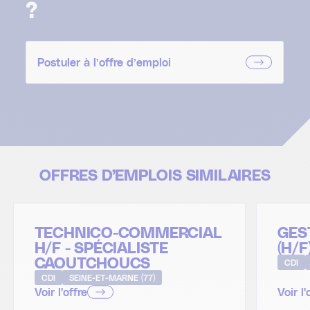
?
Postuler à l’offre d’emploi
OFFRES D’EMPLOIS SIMILAIRES
TECHNICO-COMMERCIAL
GES
H/F - SPÉCIALISTE
(H/F
CAOUTCHOUCS
CDI
CDI
SEINE-ET-MARNE (77)
Voir l'offre
Voir l'