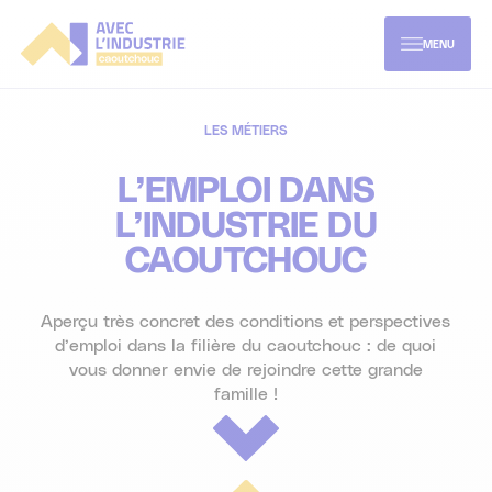
Aller
directement
au
MENU
contenu
L'industrie caoutchouc
LES MÉTIERS
L’EMPLOI DANS
Les métiers du caoutchouc
À propos
L’INDUSTRIE DU
CAOUTCHOUC
Les secteurs d'activités
Mon parcours formation
Aperçu très concret des conditions et perspectives
Enjeux & innovations de demain
Offres d'emploi
Parcours enseignement supérieur
d’emploi dans la filière du caoutchouc : de quoi
vous donner envie de rejoindre cette grande
famille !
Parcours formations continues et VAE