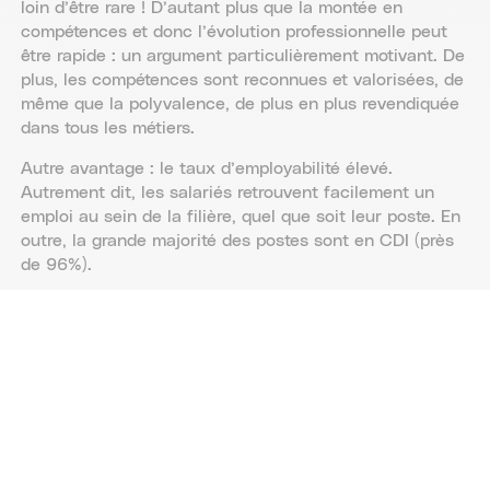
loin d’être rare ! D’autant plus que la montée en
compétences et donc l’évolution professionnelle peut
être rapide : un argument particulièrement motivant. De
plus, les compétences sont reconnues et valorisées, de
même que la polyvalence, de plus en plus revendiquée
dans tous les métiers.
Autre avantage : le taux d’employabilité élevé.
Autrement dit, les salariés retrouvent facilement un
emploi au sein de la filière, quel que soit leur poste. En
outre, la grande majorité des postes sont en CDI (près
de 96%).
La pénibilité de certaines conditions de travail (en
particulier dans les métiers techniques, opérationnels et
de maintenance) est corrigée continuellement.
Exemple concret ? Il y a de plus en plus d’exosquelettes
embarqués pour les professionnels travaillant avec les
machines. Plus généralement, les équipements sont de
plus en plus modernes.
D’ailleurs, la robotisation augmente au côté des