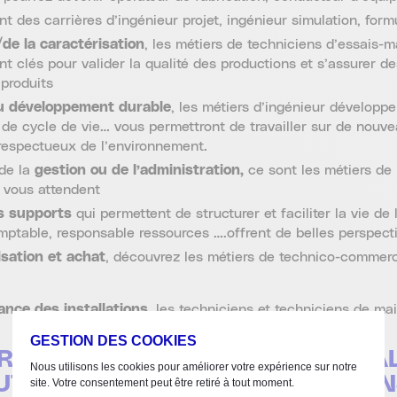
t des carrières d’ingénieur projet, ingénieur simulation, form
/de la caractérisation
, les métiers de techniciens d’essais-m
nt clés pour valider la qualité des productions et s’assurer d
 produits
au développement durable
, les métiers d’ingénieur développ
de cycle de vie… vous permettront de travailler sur de nouve
respectueux de l’environnement.
 de la
gestion ou de l’administration,
ce sont les métiers de 
 vous attendent
s supports
qui permettent de structurer et faciliter la vie de 
table, responsable ressources ….offrent de belles perspecti
sation et achat
, découvrez les métiers de technico-commerci
nce des installations
, les techniciens et techniciens de m
GESTION DES COOKIES
ÈRE EST OUVERTE À TOUS LES TA
Nous utilisons les cookies pour améliorer votre expérience sur notre
T Y TROUVER SA PLACE ET CON
site. Votre consentement peut être retiré à tout moment.