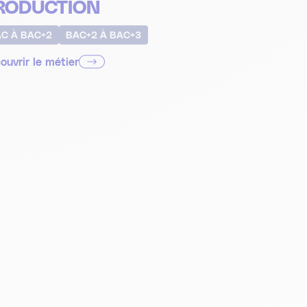
RODUCTION
C À BAC+2
BAC+2 À BAC+3
ouvrir le métier