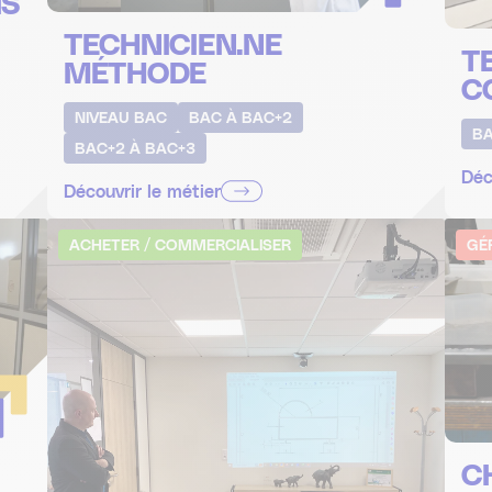
IS
TECHNICIEN.NE
T
MÉTHODE
C
NIVEAU BAC
BAC À BAC+2
BA
BAC+2 À BAC+3
Déc
Découvrir le métier
ACHETER / COMMERCIALISER
GÉ
C