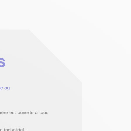
S
ue ou
lière est ouverte à tous
e industriel…