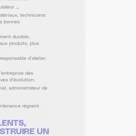
ulateur …
atériaux, techniciens
es bonnes
ement durable,
aux produits, plus
responsable d’atelier,
l'entreprise des
ves d’évolution.
al, administrateur de
aintenance règnent
LENTS,
STRUIRE UN