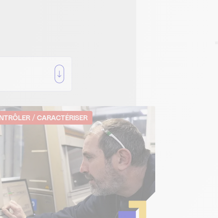
antissant la conformité avec les réglementations. Personnalisez vos préférences pour contrôler l
NTRÔLER / CARACTÉRISER