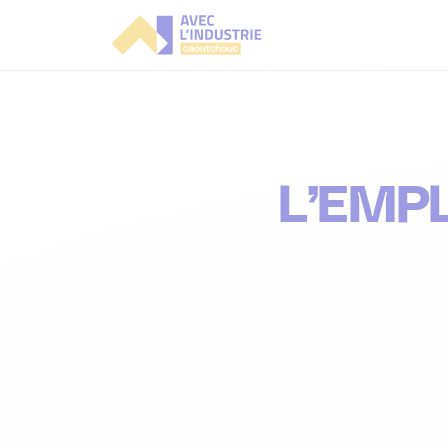
Aller
directement
au
contenu
L’EMPL