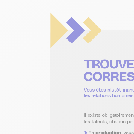
TROUVE
CORRE
Vous êtes plutôt manue
les relations humaines
Il existe obligatoireme
les talents, chacun pe
En
production
, vous