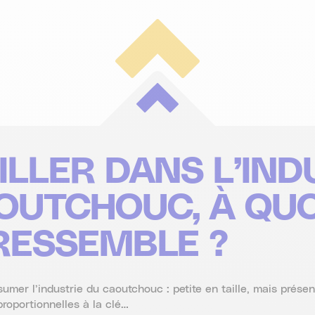
ILLER DANS L’IND
OUTCHOUC, À QUO
RESSEMBLE ?
umer l’industrie du caoutchouc : petite en taille, mais prése
proportionnelles à la clé…