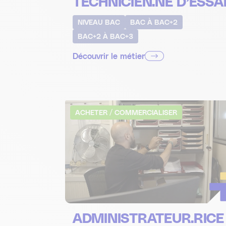
TECHNICIEN.NE D’ESSA
NIVEAU BAC
BAC À BAC+2
BAC+2 À BAC+3
Découvrir le métier
ACHETER / COMMERCIALISER
ADMINISTRATEUR.RICE