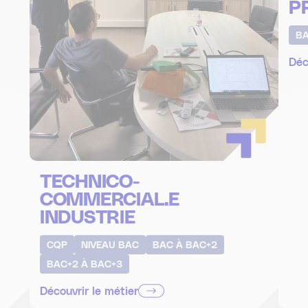
P
BA
Déc
TECHNICO-
COMMERCIAL.E
INDUSTRIE
CQP
NIVEAU BAC
BAC À BAC+2
BAC+2 À BAC+3
Découvrir le métier