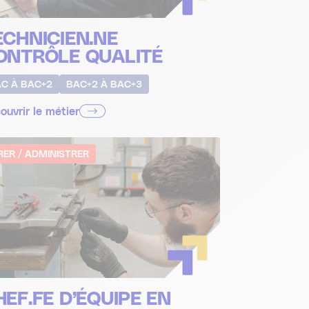
ECHNICIEN.NE
ONTRÔLE QUALITÉ
C À BAC+2
BAC+2 À BAC+3
ouvrir le métier
RER / ADMINISTRER
HEF.FE D’ÉQUIPE EN